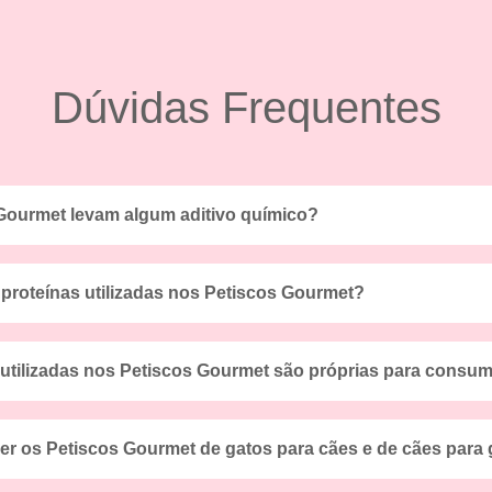
Dúvidas Frequentes
Gourmet levam algum aditivo químico?
rodutos da WOW são 100% naturais, livres de aditivos químicos, cons
 proteínas utilizadas nos Petiscos Gourmet?
bilizantes artificiais.
ango: filé de peito de frango
 utilizadas nos Petiscos Gourmet são próprias para cons
proteínas são íntegras e próprias para consumo humano, dos mesmos 
ombinho: lombinho suíno
er os Petiscos Gourmet de gatos para cães e de cães para
 supermercados.