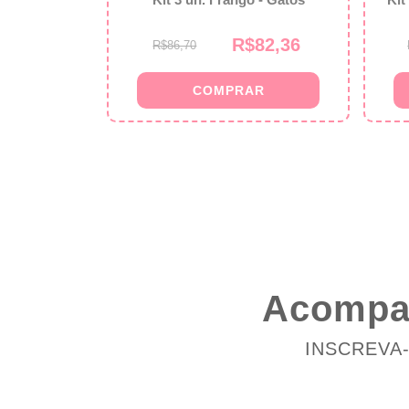
0
R$82,36
R$86,70
Acompan
INSCREVA