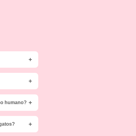
ervantes,
umo humano?
fornecedores de
 gatos?