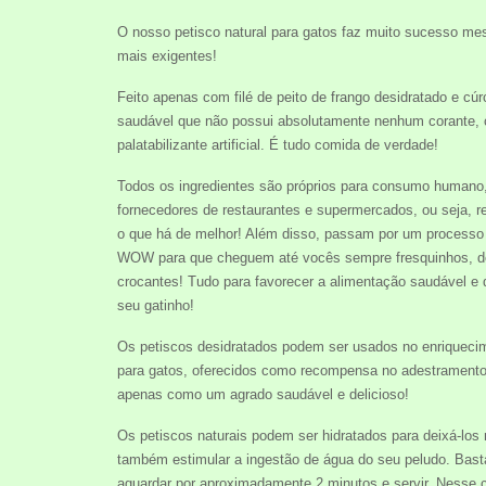
O nosso petisco natural para gatos faz muito sucesso mes
mais exigentes!
Feito apenas com filé de peito de frango desidratado e cú
saudável que não possui absolutamente nenhum corante, 
palatabilizante artificial. É tudo comida de verdade!
Todos os ingredientes são próprios para consumo human
fornecedores de restaurantes e supermercados, ou seja, r
o que há de melhor! Além disso, passam por um processo
WOW para que cheguem até vocês sempre fresquinhos, de
crocantes! Tudo para favorecer a alimentação saudável e d
seu gatinho!
Os petiscos desidratados podem ser usados no enriqueci
para gatos, oferecidos como recompensa no adestramento
apenas como um agrado saudável e delicioso!
Os petiscos naturais podem ser hidratados para deixá-los
também estimular a ingestão de água do seu peludo. Basta
aguardar por aproximadamente 2 minutos e servir. Nesse 