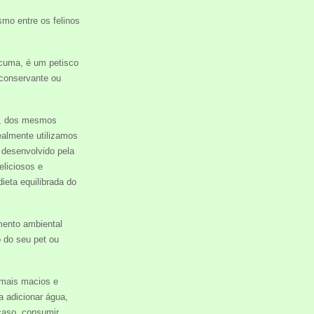
mo entre os felinos
rcuma, é um petisco
conservante ou
o, dos mesmos
ealmente utilizamos
 desenvolvido pela
liciosos e
ieta equilibrada do
mento ambiental
 do seu pet ou
 mais macios e
 adicionar água,
caso, consumir