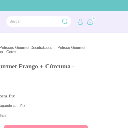
0
Petiscos Gourmet Desidratados
.
Petisco Gourmet
a - Gatos
ourmet Frango + Cúrcuma -
com
Pix
agando com Pix
lhes