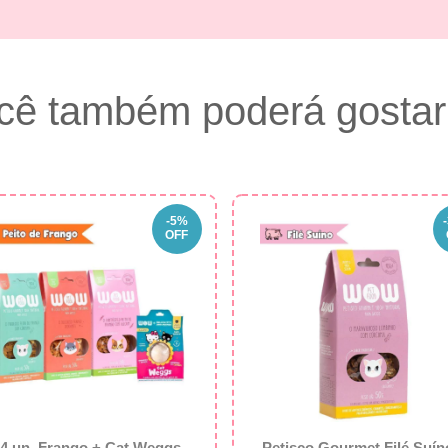
cê também poderá gostar
-
5
%
-
OFF
 4 un. Frango + Cat Weggs -
Petisco Gourmet Filé Suín