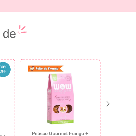
 de
30
%
OFF
Petisco Gourmet Frango +
Petisco Gou
o +