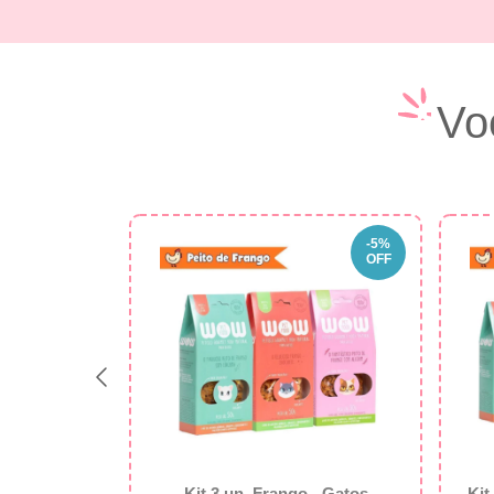
Vo
-
5
%
OFF
ngo Crocante
Kit 3 un. Frango - Gatos
Kit