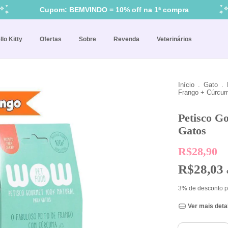
Compre e ganhe brindes!
Cupom: BEMVINDO = 10% off na 1ª compra
llo Kitty
Ofertas
Sobre
Revenda
Veterinários
Início
.
Gato
.
Frango + Cúrcum
Petisco G
Gatos
R$28,90
R$28,03
3% de desconto
p
Ver mais deta