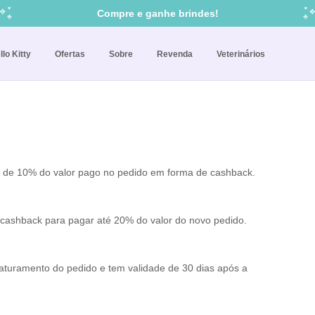
Frete grátis para todo Brasil!
Regras
Compre e ganhe brindes!
Cupom: BEMVINDO = 10% off na 1ª compra
llo Kitty
Ofertas
Sobre
Revenda
Veterinários
 de 10% do valor pago no pedido em forma de cashback.
o cashback para pagar até 20% do valor do novo pedido.
faturamento do pedido e tem validade de 30 dias após a