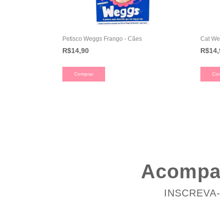
Petisco Weggs Frango - Cães
Cat We
R$14,90
R$14,
Comprar
Co
Acompan
INSCREVA