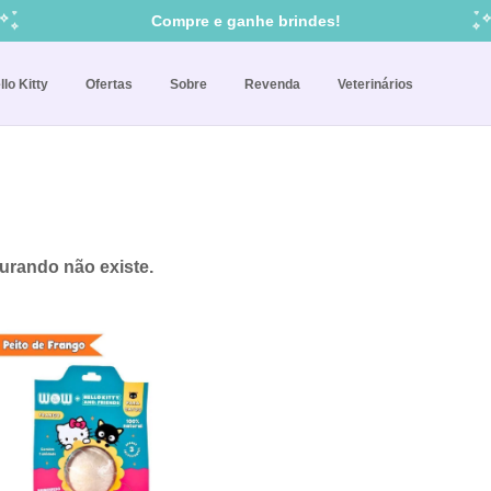
Frete grátis para todo Brasil!
Regras
Compre e ganhe brindes!
Cupom: BEMVINDO = 10% off na 1ª compra
llo Kitty
Ofertas
Sobre
Revenda
Veterinários
urando não existe.