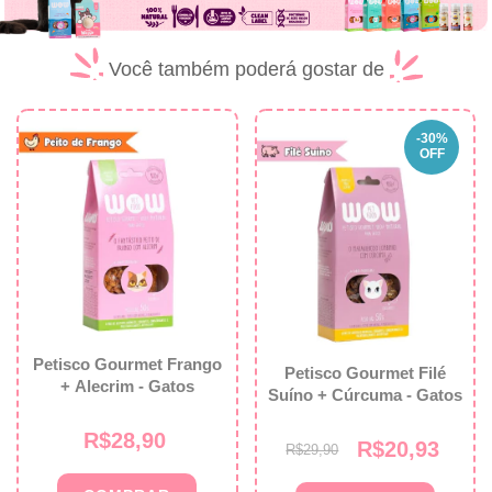
Você também poderá gostar de
-
30
%
OFF
Petisco Gourmet Frango
Petisco Gourmet Filé
+ Alecrim - Gatos
Suíno + Cúrcuma - Gatos
R$28,90
R$20,93
R$29,90