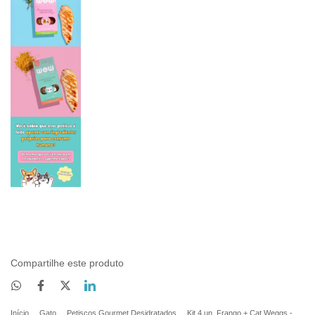
Compartilhe este produto
Início
.
Gato
.
Petiscos Gourmet Desidratados
.
Kit 4 un. Frango + Cat Weggs -