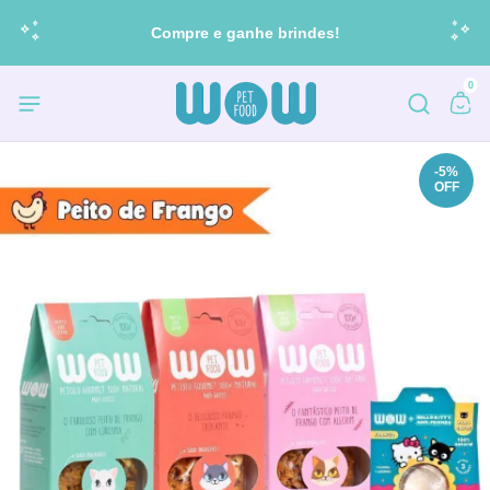
Cupom: BEMVINDO = 10% off na 1ª compra
0
-
5
%
OFF